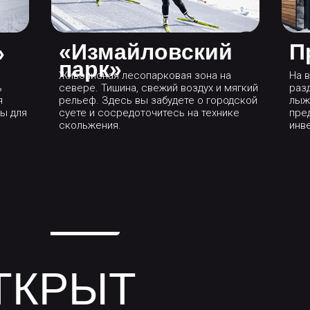
«Измайловский
П
»
парк»
Живописная лесопарковая зона на
На 
ь
севере. Тишина, свежий воздух и мягкий
раз
я
рельеф. Здесь вы забудете о городской
лыж
ы для
суете и сосредоточитесь на технике
пре
скольжения.
инв
ТКРЫТ