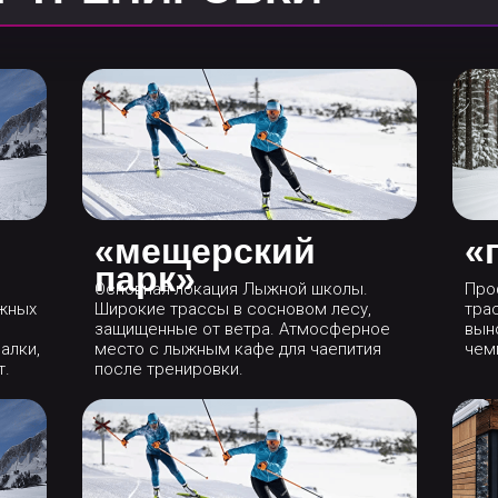
«мещерский
«
парк»
Основная локация Лыжной школы.
Про
ожных
Широкие трассы в сосновом лесу,
трас
защищенные от ветра. Атмосферное
вын
алки,
место с лыжным кафе для чаепития
чем
т.
после тренировки.