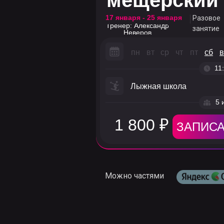
мещерский 
Неверов
17 января - 25 января
Разовое
пн
вт
ср
чт
пт
сб
в
Тренер: Александр
занятие
Неверов
11
пн
вт
ср
чт
пт
сб
в
Лыжная школа
11
2 
Лыжная школа
14 400 ₽
ЗАПИСА
5 
1 800 ₽
ЗАПИСА
Можно частями