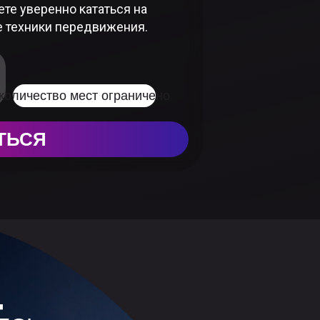
ете уверенно кататься на
е техники передвижения.
количество мест ограничено
ТЬСЯ
СКРЫТЬ
СКРЫТЬ
СКРЫТЬ
т