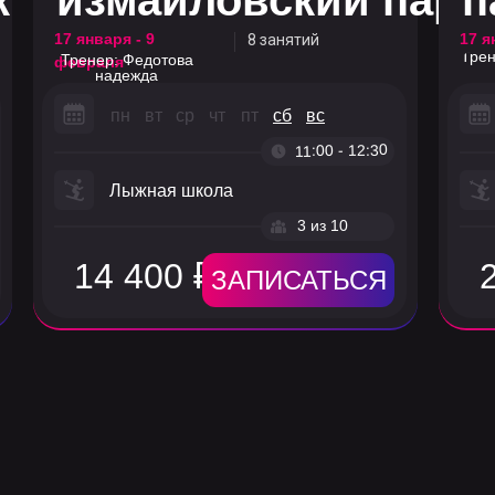
к
измайловский парк
п
17 января - 9
17 я
8 занятий
Трен
Тренер: Федотова
февраля
надежда
пн
вт
ср
чт
пт
сб
вс
11:00 - 12:30
Лыжная школа
3 из 10
14 400 ₽
ЗАПИСАТЬСЯ