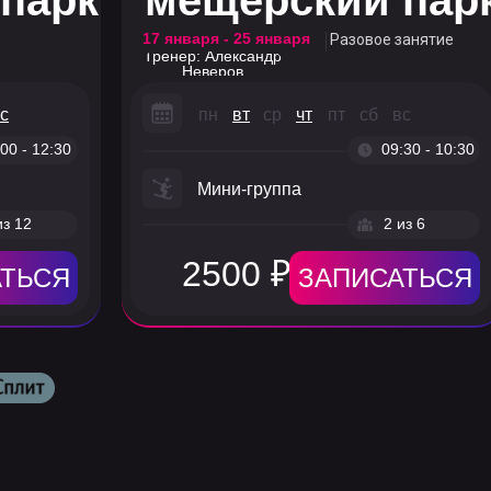
парк
мещерский пар
17 января - 25 января
Разовое занятие
с
Тренер: Александр
Неверов
:00 - 12:30
с
пн
вт
ср
чт
пт
сб
вс
:00 - 12:30
09:30 - 10:30
из 12
Мини-группа
ТЬСЯ
из 12
2 из 6
2500 ₽
ТЬСЯ
ЗАПИСАТЬСЯ