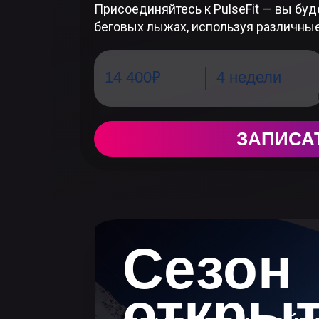
Присоединяйтесь к PulseFit — вы буд
беговых лыжах, используя различны
14 400₽
4 недели
ЗАПИСА
Сезон
откры